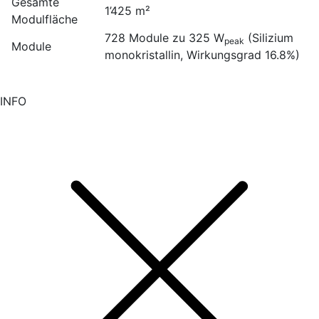
Gesamte
1’425 m²
Modulfläche
728 Module zu 325 W
(Silizium
peak
Module
monokristallin, Wirkungsgrad 16.8%)
INFO